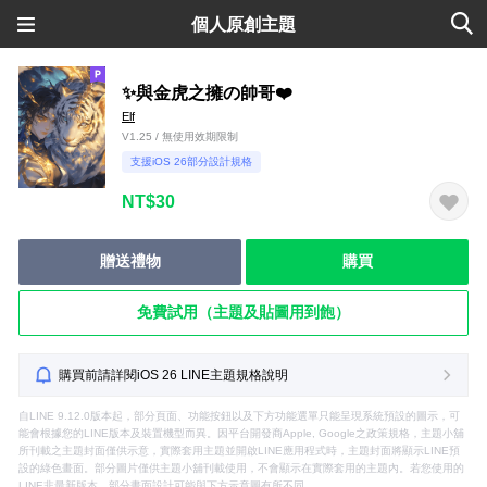
個人原創主題
✨與金虎之擁の帥哥❤️
Elf
V1.25 / 無使用效期限制
支援iOS 26部分設計規格
NT$30
贈送禮物
購買
免費試用（主題及貼圖用到飽）
購買前請詳閱iOS 26 LINE主題規格說明
自LINE 9.12.0版本起，部分頁面、功能按鈕以及下方功能選單只能呈現系統預設的圖示，可
能會根據您的LINE版本及裝置機型而異。因平台開發商Apple, Google之政策規格，主題小舖
所刊載之主題封面僅供示意，實際套用主題並開啟LINE應用程式時，主題封面將顯示LINE預
設的綠色畫面。部分圖片僅供主題小舖刊載使用，不會顯示在實際套用的主題內。若您使用的
LINE非最新版本，部分畫面設計可能與下方示意圖有所不同。