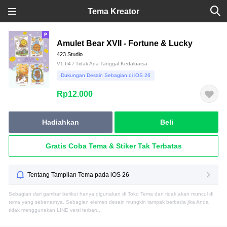
Tema Kreator
Amulet Bear XVII - Fortune & Lucky
423 Studio
V1.64 / Tidak Ada Tanggal Kedaluarsa
Dukungan Desain Sebagian di iOS 26
Rp12.000
Hadiahkan
Beli
Gratis Coba Tema & Stiker Tak Terbatas
Tentang Tampilan Tema pada iOS 26
Sebagian dari gambar berikut hanya digunakan di Toko Tema dan tidak akan muncul di
tema yang sebenarnya. Sebagian elemen desain mungkin tampak berbeda jika Anda
tidak menggunakan LINE versi terbaru.