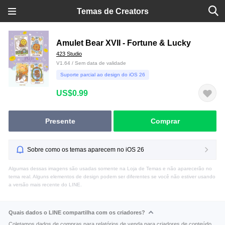
Temas de Creators
Amulet Bear XVII - Fortune & Lucky
423 Studio
V1.64 / Sem data de validade
Suporte parcial ao design do iOS 26
US$0.99
Presente
Comprar
Sobre como os temas aparecem no iOS 26
Algumas dessas imagens são usadas somente na Loja de Temas e não aparecerão no
tema real. Alguns elementos de design podem ser diferentes se você não estiver usando
a versão mais recente do LINE.
Quais dados o LINE compartilha com os criadores?
Coletamos dados de compras para relatórios de venda para criadores de conteúdo.