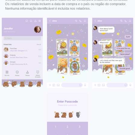
Os relatórios de venda incluem a data de compra e o país ou região do comprador.
Nenhuma informação identificável é incluída nos relatórios.