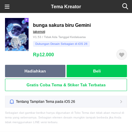
Tema Kreator
bunga sakura biru Gemini
takemoti
V1.53 / Tidak Ada Tanggal Kedaluarsa
Dukungan Desain Sebagian di iOS 26
Rp12.000
Hadiahkan
Beli
Gratis Coba Tema & Stiker Tak Terbatas
Tentang Tampilan Tema pada iOS 26
Sebagian dari gambar berikut hanya digunakan di Toko Tema dan tidak akan muncul di
tema yang sebenarnya. Sebagian elemen desain mungkin tampak berbeda jika Anda
tidak menggunakan LINE versi terbaru.