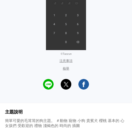
©Taozun
注意事項
檢舉
主題說明
簡單可愛的毛茸茸的狗主題。 ＃動物 寵物 小狗 貴賓犬 櫻桃 基本的 心
女孩們 受歡迎的 禮物 淺褐色的 時尚的 插圖