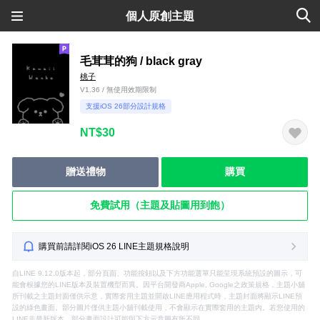
個人原創主題
毛茸茸的狗 / black gray
桃子
V1.36 / 無使用效期限制
支援iOS 26部分設計規格
NT$30
贈送禮物
購買
免費試用（主題及貼圖用到飽）
購買前請詳閱iOS 26 LINE主題規格說明
自LINE 9.12.0版本起，部分頁面、功能按鈕以及下方功能選單只能呈現系統預設的圖示，可
能會根據您的LINE版本及裝置機型而異。因平台開發商Apple, Google之政策規格，主題小舖
所刊載之主題封面僅供示意，實際套用主題並開啟LINE應用程式時，主題封面將顯示LINE預
設的綠色畫面。部分圖片僅供主題小舖刊載使用，不會顯示在實際套用的主題內。若您使用的
LINE非最新版本，部分畫面設計可能與下方示意圖有所不同。