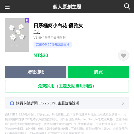
個人原創主題
日系極簡小白花-優雅灰
千八
V1.89 / 無使用效期限制
支援iOS 26部分設計規格
NT$30
贈送禮物
購買
免費試用（主題及貼圖用到飽）
購買前請詳閱iOS 26 LINE主題規格說明
自LINE 9.12.0版本起，部分頁面、功能按鈕以及下方功能選單只能呈現系統預設的圖示，可
能會根據您的LINE版本及裝置機型而異。因平台開發商Apple, Google之政策規格，主題小舖
所刊載之主題封面僅供示意，實際套用主題並開啟LINE應用程式時，主題封面將顯示LINE預
設的綠色畫面。部分圖片僅供主題小舖刊載使用，不會顯示在實際套用的主題內。若您使用的
LINE非最新版本，部分畫面設計可能與下方示意圖有所不同。