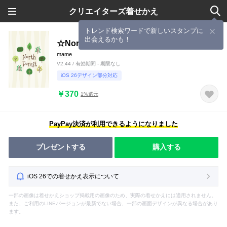
クリエイターズ着せかえ
トレンド検索ワードで新しいスタンプに
出会えるかも！
☆North Forest
mame
V2.44 / 有効期間 - 期限なし
iOS 26デザイン部分対応
￥370
1%還元
PayPay決済が利用できるようになりました
プレゼントする
購入する
iOS 26での着せかえ表示について
一部の画像は着せかえショップ掲載用の画像のため、実際の着せかえには適用されません。
また、ご利用のLINEバージョンが最新でない場合、一部の画面デザインが異なる場合があり
ます。