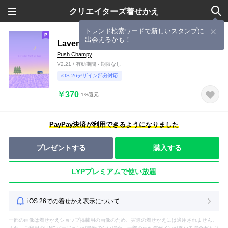
クリエイターズ着せかえ
トレンド検索ワードで新しいスタンプに
出会えるかも！
Lavender field at dusk in early SUMMER
Push Champy
V2.21 / 有効期間 - 期限なし
iOS 26デザイン部分対応
￥370
1%還元
PayPay決済が利用できるようになりました
プレゼントする
購入する
LYPプレミアムで使い放題
iOS 26での着せかえ表示について
一部の画像は着せかえショップ掲載用の画像のため、実際の着せかえには適用されません。