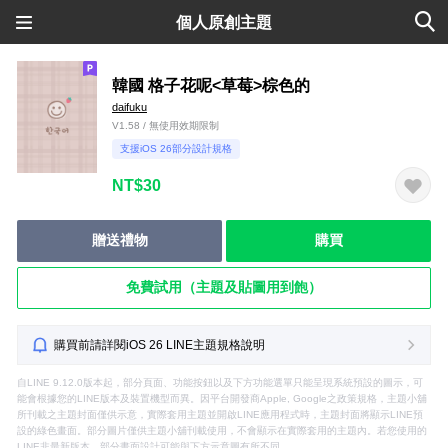
個人原創主題
韓國 格子花呢<草莓>棕色的
daifuku
V1.58 / 無使用效期限制
支援iOS 26部分設計規格
NT$30
贈送禮物
購買
免費試用（主題及貼圖用到飽）
購買前請詳閱iOS 26 LINE主題規格說明
自LINE 9.12.0版本起，部分頁面、功能按鈕以及下方功能選單只能呈現系統預設的圖示，可
能會根據您的LINE版本及裝置機型而異。因平台開發商Apple, Google之政策規格，主題小舖
所刊載之主題封面僅供示意，實際套用主題並開啟LINE應用程式時，主題封面將顯示LINE預
設的綠色畫面。部分圖片僅供主題小舖刊載使用，不會顯示在實際套用的主題內。若您使用的
LINE非最新版本，部分畫面設計可能與下方示意圖有所不同。