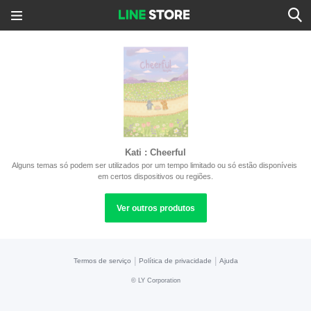
Kati : Cheerful
Alguns temas só podem ser utilizados por um tempo limitado ou só estão disponíveis 
em certos dispositivos ou regiões.
Ver outros produtos
|
|
Termos de serviço
Política de privacidade
Ajuda
©
LY Corporation