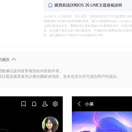
購買前請詳閱iOS 26 LINE主題規格說明
自LINE 9.12.0版本起，部分頁面、功能按鈕以及下方功能選單
根據您的LINE版本及裝置機型而異。因平台開發商Apple, Goog
主題封面僅供示意，實際套用主題並開啟LINE應用程式時，主題封面
面。部分圖片僅供主題小舖刊載使用，不會顯示在實際套用的主題內。
本，部分畫面設計可能與下方示意圖有所不同。
的資訊
買數據以提供販售報告給內容創作者。
買日期及購買者所註冊的國家或地區，並未包含任何可識別用戶的資訊。