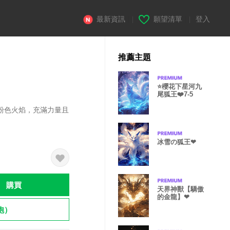
最新資訊
|
願望清單
|
登入
推薦主題
⭐️櫻花下星河九
尾狐王❤️7-5
粉色火焰，充滿力量且
冰雪の狐王❤
購買
天界神獸【驕傲
的金龍】❤
飽）