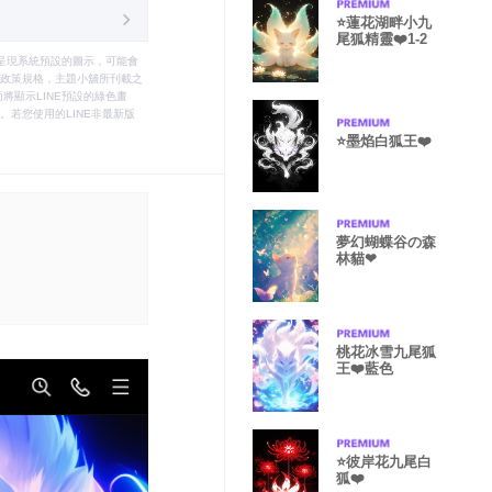
⭐️蓮花湖畔小九
尾狐精靈❤️1-2
只能呈現系統預設的圖示，可能會
le之政策規格，主題小舖所刊載之
將顯示LINE預設的綠色畫
若您使用的LINE非最新版
⭐️墨焰白狐王❤️
夢幻蝴蝶谷の森
林貓❤
桃花冰雪九尾狐
王❤️藍色
⭐️彼岸花九尾白
狐❤️