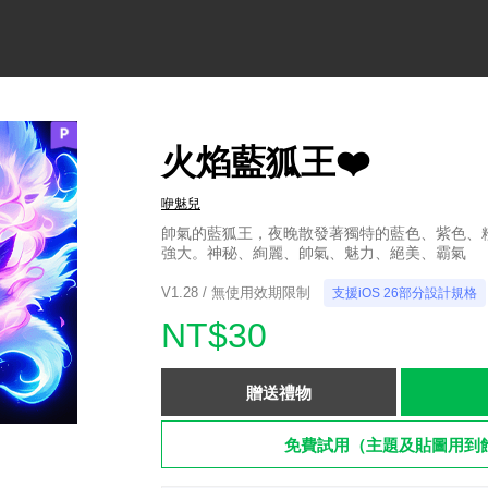
火焰藍狐王❤️
咿魅兒
帥氣的藍狐王，夜晚散發著獨特的藍色、紫色、
強大。神秘、絢麗、帥氣、魅力、絕美、霸氣
V1.28 / 無使用效期限制
支援iOS 26部分設計規格
NT$30
贈送禮物
免費試用（主題及貼圖用到