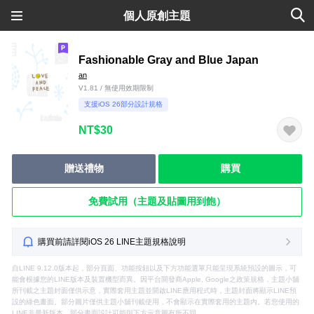
個人原創主題
Fashionable Gray and Blue Japan
an
V1.81 / 無使用效期限制
支援iOS 26部分設計規格
NT$30
贈送禮物
購買
免費試用（主題及貼圖用到飽）
購買前請詳閱iOS 26 LINE主題規格說明
自LINE 9.12.0版本起，部分頁面、功能按鈕以及下方功能選單只能呈現系統預設的圖示，可
能會根據您的LINE版本及裝置機型而異。因平台開發商Apple, Google之政策規格，主題小舖
所刊載之主題封面僅供示意，實際套用主題並開啟LINE應用程式時，主題封面將顯示LINE預
設的綠色畫面。部分圖片僅供主題小舖刊載使用，不會顯示在實際套用的主題內。若您使用的
LINE非最新版本，部分畫面設計可能與下方示意圖有所不同。