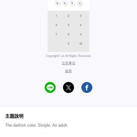
Copyright© an All Rights Reserved.
注意事項
檢舉
主題說明
The darkish color. Simple. An adult.