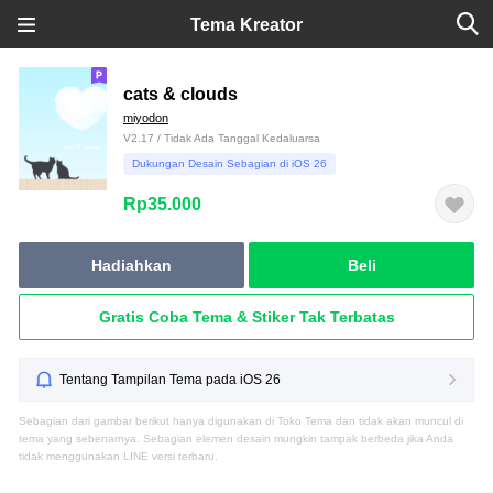
Tema Kreator
cats & clouds
miyodon
V2.17 / Tidak Ada Tanggal Kedaluarsa
Dukungan Desain Sebagian di iOS 26
Rp35.000
Hadiahkan
Beli
Gratis Coba Tema & Stiker Tak Terbatas
Tentang Tampilan Tema pada iOS 26
Sebagian dari gambar berikut hanya digunakan di Toko Tema dan tidak akan muncul di
tema yang sebenarnya. Sebagian elemen desain mungkin tampak berbeda jika Anda
tidak menggunakan LINE versi terbaru.