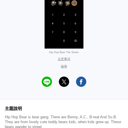
Hip Hop Bear The Series
注意事項
檢舉
主題說明
Hip Hop Bear is bear gang. There are Benny, A.C., B-real And So.B.
They are from lovely cute teddy bears kids, when kids grew up. These
bears wander to street.