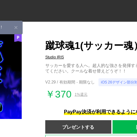
！
蹴球魂1(サッカー魂
Studio IRIS
サッカーを愛する人へ。超人的な強さを発揮す
てください。クールな着せ替えどうぞ！！
V2.29 / 有効期間 - 期限なし
iOS 26デザイン部分
￥370
1%還元
PayPay決済が利用できるよう
プレゼントする