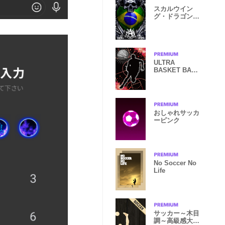
スカルウイン
グ・ドラゴンサ
ッカー
ULTRA
BASKET BALL
4*
おしゃれサッカ
ーピンク
No Soccer No
Life
サッカー～木目
調～高級感大人