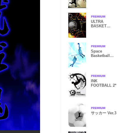
ULTRA
BASKET
BALL*
Space
Basketball
Ver.3
INK
FOOTBALL 2*
サッカー Ver.3