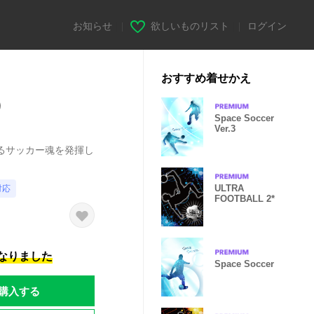
お知らせ
|
欲しいものリスト
|
ログイン
おすすめ着せかえ
）
Space Soccer
Ver.3
るサッカー魂を発揮し
ULTRA
対応
FOOTBALL 2*
になりました
Space Soccer
購入する