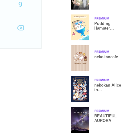
Pudding
Hamster
Theme
nekokancafe
nekokan Alice
in
Wonderland2
BEAUTIFUL
AURORA