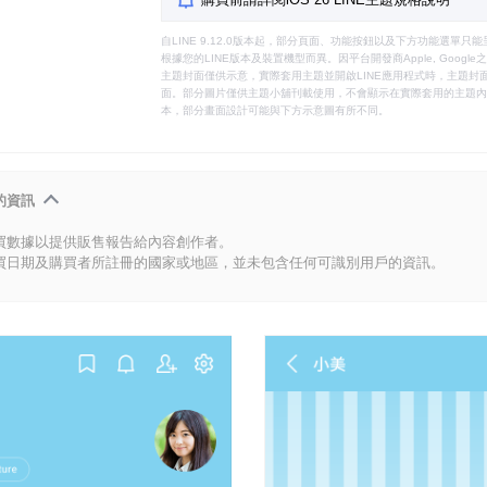
自LINE 9.12.0版本起，部分頁面、功能按鈕以及下方功能選單
根據您的LINE版本及裝置機型而異。因平台開發商Apple, Goog
主題封面僅供示意，實際套用主題並開啟LINE應用程式時，主題封面
面。部分圖片僅供主題小舖刊載使用，不會顯示在實際套用的主題內。
本，部分畫面設計可能與下方示意圖有所不同。
的資訊
買數據以提供販售報告給內容創作者。
買日期及購買者所註冊的國家或地區，並未包含任何可識別用戶的資訊。