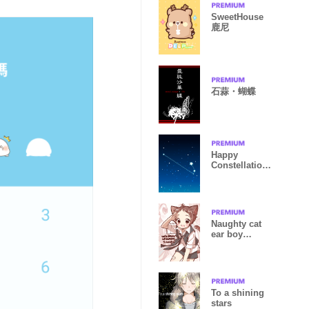
SweetHouse
鹿尼
石蒜・蝴蝶
Happy
Constellation.
Aries
Naughty cat
ear boy
special!
To a shining
stars