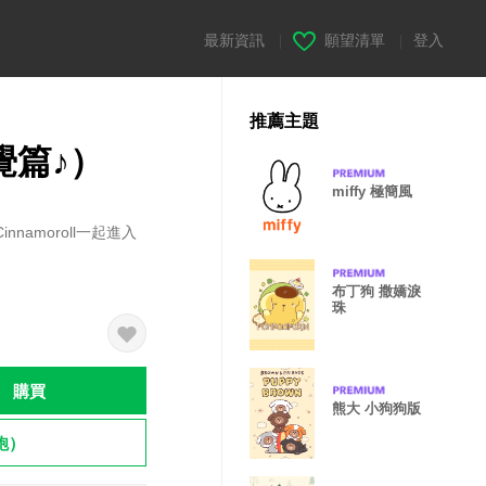
最新資訊
|
願望清單
|
登入
推薦主題
覺覺篇♪）
miffy 極簡風
amoroll一起進入
布丁狗 撒嬌淚
珠
購買
熊大 小狗狗版
飽）