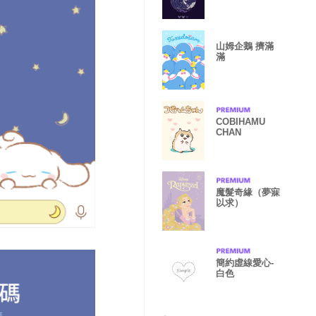
山姆企鵝 擠滿
滿
COBIHAMU
CHAN
魔髮奇緣（夢寐
以求）
簡約虛線愛心-
白色