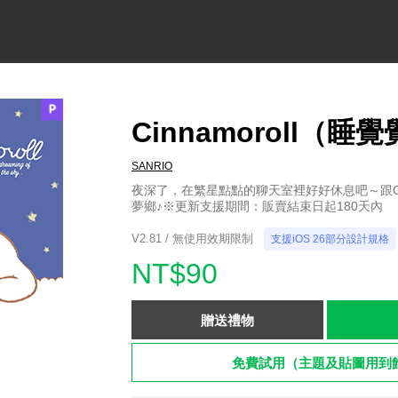
Cinnamoroll（睡
SANRIO
夜深了，在繁星點點的聊天室裡好好休息吧～跟Cinn
夢鄉♪※更新支援期間：販賣結束日起180天內
V2.81 / 無使用效期限制
支援iOS 26部分設計規格
NT$90
贈送禮物
免費試用（主題及貼圖用到