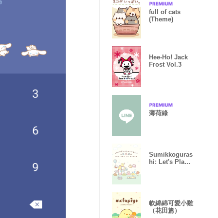
full of cats
(Theme)
Hee-Ho! Jack
Frost Vol.3
薄荷綠
Sumikkoguras
hi: Let's Play
with Minikko
軟綿綿可愛小雞
（花田篇）