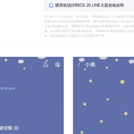
購買前請詳閱iOS 26 LINE主題規格說明
自LINE 9.12.0版本起，部分頁面、功能按鈕以及下方功能選單
根據您的LINE版本及裝置機型而異。因平台開發商Apple, Goog
主題封面僅供示意，實際套用主題並開啟LINE應用程式時，主題封面
面。部分圖片僅供主題小舖刊載使用，不會顯示在實際套用的主題內。
本，部分畫面設計可能與下方示意圖有所不同。