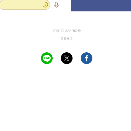
©'01,'19 SANRIOⒽ
注意事項