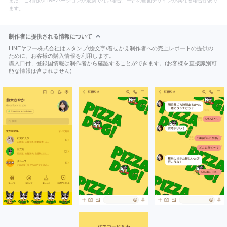
また、ご利用のLINEバージョンが最新でない場合、一部の画面デザインが異なる場合があり
ます。
制作者に提供される情報について
LINEヤフー株式会社はスタンプ/絵文字/着せかえ制作者への売上レポートの提供の
ために、お客様の購入情報を利用します。
購入日付、登録国情報は制作者から確認することができます。(お客様を直接識別可
能な情報は含まれません)