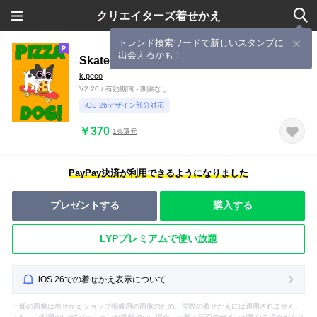
クリエイターズ着せかえ
トレンド検索ワードで新しいスタンプに
出会えるかも！
Skateboarding pizza dog!2
k.peco
V2.20 / 有効期間 - 期限なし
iOS 26デザイン部分対応
￥370
1%還元
PayPay決済が利用できるようになりました
プレゼントする
購入する
LYPプレミアムで使い放題
iOS 26での着せかえ表示について
一部の画像は着せかえショップ掲載用の画像のため、実際の着せかえには適用されません。