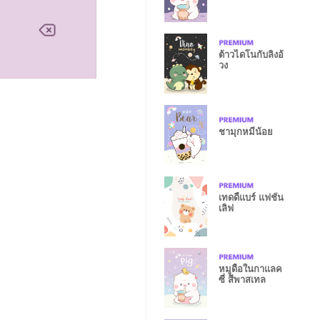
ต้าวไดโนกับลิงอ้
วง
ชามุกหมีน้อย
เทดดี้แบร์ แฟชั่น
เลิฟ
หมูดื้อในกาแลค
ซี่ สีพาสเทล