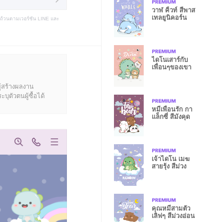
วาฬ คิ้วท์ สีพาส
เทลยูนิคอร์น
บถ้วนตามเวอร์ชัน LINE และ
ไดโนเสาร์กับ
เพื่อนๆของเขา
ู้สร้างผลงาน
ุตัวตนผู้ซื้อได้
หมีเพื่อนรัก กา
แล็กซี่ สีมังคุด
เจ้าไดโน เมฆ
สายรุ้ง สีม่วง
คุณหมีสามตัว
เลิฟๆ สีม่วงอ่อน