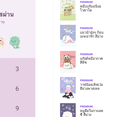
หมีแบร์มอนิ่งอ
โวคาโด
แมวน้ำอุ๋งๆ ก้อน
เมฆน่ารัก สีม่วง
แก๊งค์หมีอวกาศ
สีพีช
วาฬน้อยเลิฟเว่อ
สีม่วงพาสเทล
หมูดื้อในกาแลค
ซี่ สีม่วง