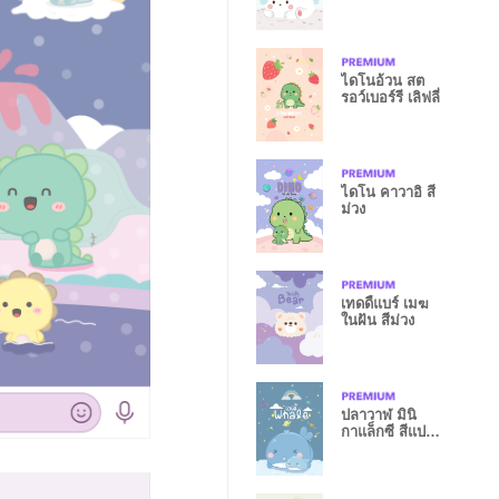
ไดโนอ้วน สต
รอว์เบอร์รี เลิฟลี่
ไดโน คาวาอิ สี
ม่วง
เทดดี้แบร์ เมฆ
ในฝัน สีม่วง
ปลาวาฬ มินิ
กาแล็กซี สีแปซิ
ฟิคบลู