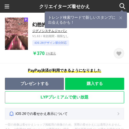
クリエイターズ着せかえ
トレンド検索ワードで新しいスタンプに
出会えるかも！
幻想的な春の夜桜
ジグノシステムジャパン
V1.63 / 有効期間 - 期限なし
iOS 26デザイン部分対応
￥370
1%還元
PayPay決済が利用できるようになりました
プレゼントする
購入する
LYPプレミアムで使い放題
iOS 26での着せかえ表示について
一部の画像は着せかえショップ掲載用の画像のため、実際の着せかえには適用されません。