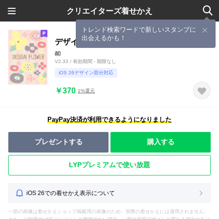
クリエイターズ着せかえ
トレンド検索ワードで新しいスタンプに
出会えるかも！
デザインフラワー 36
an
V2.33 / 有効期間 - 期限なし
iOS 26デザイン部分対応
￥370
1%還元
PayPay決済が利用できるようになりました
プレゼントする
購入する
LYPプレミアムで使い放題
iOS 26での着せかえ表示について
一部の画像は着せかえショップ掲載用の画像のため、実際の着せかえには適用されません。