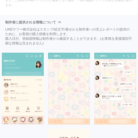
また、ご利用のLINEバージョンが最新でない場合、一部の画面デザインが異なる場合があり
ます。
制作者に提供される情報について
LINEヤフー株式会社はスタンプ/絵文字/着せかえ制作者への売上レポートの提供の
ために、お客様の購入情報を利用します。
購入日付、登録国情報は制作者から確認することができます。(お客様を直接識別可
能な情報は含まれません)