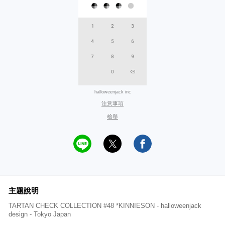
halloweenjack inc
注意事項
檢舉
主題說明
TARTAN CHECK COLLECTION #48 *KINNIESON - halloweenjack
design - Tokyo Japan