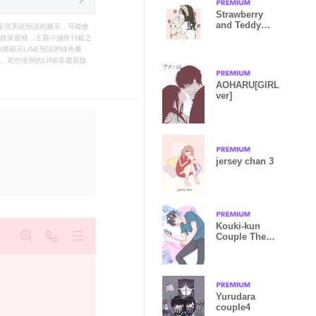
Strawberry
and Teddy
只能呈現系統預設的圖示，可能會
bear and me -
le之政策規格，主題小舖所刊載之
girl-
將顯示LINE預設的綠色畫
若您使用的LINE非最新版
AOHARU[GIRL
ver]
jersey chan 3
Kouki-kun
Couple Theme
01
Yurudara
couple4