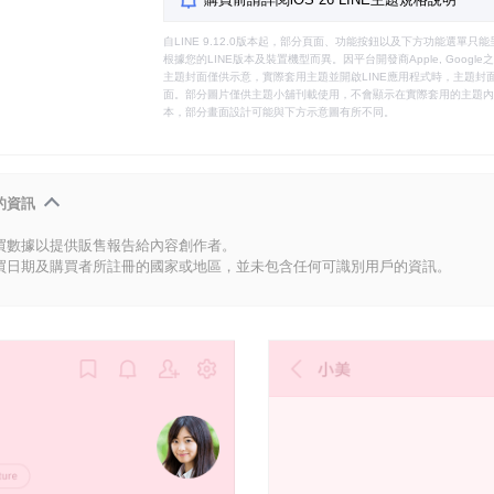
自LINE 9.12.0版本起，部分頁面、功能按鈕以及下方功能選單
根據您的LINE版本及裝置機型而異。因平台開發商Apple, Goog
主題封面僅供示意，實際套用主題並開啟LINE應用程式時，主題封面
面。部分圖片僅供主題小舖刊載使用，不會顯示在實際套用的主題內。
本，部分畫面設計可能與下方示意圖有所不同。
的資訊
買數據以提供販售報告給內容創作者。
買日期及購買者所註冊的國家或地區，並未包含任何可識別用戶的資訊。