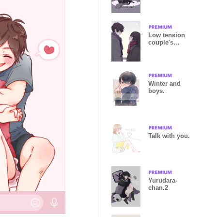
Low tension
couple's
theme -
WINTER-
Winter and
boys.
Talk with you.
Yurudara-
chan.2