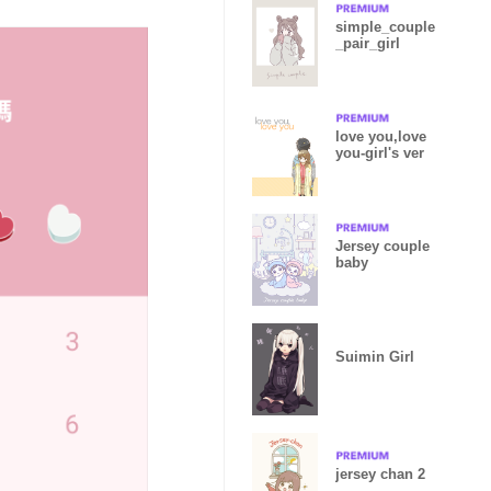
simple_couple
_pair_girl
love you,love
you-girl's ver
Jersey couple
baby
Suimin Girl
jersey chan 2