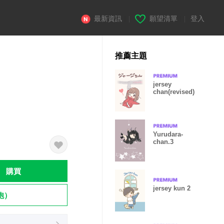
最新資訊
|
願望清單
|
登入
推薦主題
jersey
chan(revised)
Yurudara-
chan.3
購買
jersey kun 2
飽）