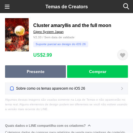
Temas de Creators
Cluster amaryllis and the full moon
Gigno System Japan
V2.33 / Sem data de validade
Suporte parcial ao design do iOS 26
US$2.99
Presente
Comprar
Sobre como os temas aparecem no iOS 26
Algumas dessas imagens são usadas somente na Loja de Temas e não aparecerão no
tema real. Alguns elementos de design podem ser diferentes se você não estiver usando
a versão mais recente do LINE.
Quais dados o LINE compartilha com os criadores?
Coletamos dados de compras para relatórios de venda para criadores de conteúdo.