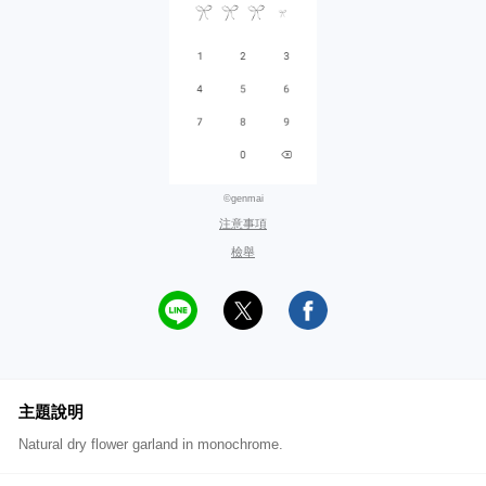
©genmai
注意事項
檢舉
主題說明
Natural dry flower garland in monochrome.