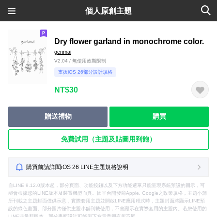
個人原創主題
Dry flower garland in monochrome color.
genmai
V2.04 / 無使用效期限制
支援iOS 26部分設計規格
NT$30
贈送禮物
購買
免費試用（主題及貼圖用到飽）
購買前請詳閱iOS 26 LINE主題規格說明
自LINE 9.12.0版本起，部分頁面、功能按鈕以及下方功能選單只能呈現系統預設的圖示，可
能會根據您的LINE版本及裝置機型而異。因平台開發商Apple, Google之政策規格，主題小舖
所刊載之主題封面僅供示意，實際套用主題並開啟LINE應用程式時，主題封面將顯示LINE預
設的綠色畫面。部分圖片僅供主題小舖刊載使用，不會顯示在實際套用的主題內。若您使用的
LINE非最新版本，部分畫面設計可能與下方示意圖有所不同。