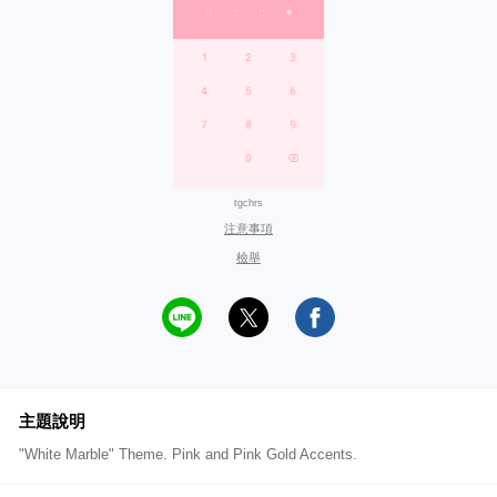
tgchrs
注意事項
檢舉
主題說明
"White Marble" Theme. Pink and Pink Gold Accents.