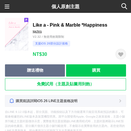
個人原創主題
Like a - Pink & Marble *Happiness
tgchrs
V2.32 / 無使用效期限制
支援iOS 26部分設計規格
NT$30
贈送禮物
購買
免費試用（主題及貼圖用到飽）
購買前請詳閱iOS 26 LINE主題規格說明
自LINE 9.12.0版本起，部分頁面、功能按鈕以及下方功能選單只能呈現系統預設的圖示，可
能會根據您的LINE版本及裝置機型而異。因平台開發商Apple, Google之政策規格，主題小舖
所刊載之主題封面僅供示意，實際套用主題並開啟LINE應用程式時，主題封面將顯示LINE預
設的綠色畫面。部分圖片僅供主題小舖刊載使用，不會顯示在實際套用的主題內。若您使用的
LINE非最新版本，部分畫面設計可能與下方示意圖有所不同。