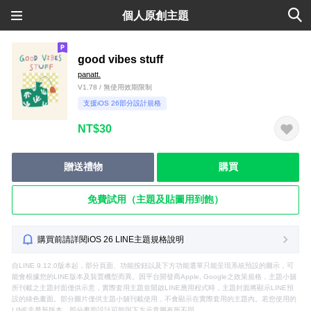
個人原創主題
good vibes stuff
panatt.
V1.78 / 無使用效期限制
支援iOS 26部分設計規格
NT$30
贈送禮物
購買
免費試用（主題及貼圖用到飽）
購買前請詳閱iOS 26 LINE主題規格說明
自LINE 9.12.0版本起，部分頁面、功能按鈕以及下方功能選單只能呈現系統預設的圖示，可
能會根據您的LINE版本及裝置機型而異。因平台開發商Apple, Google之政策規格，主題小舖
所刊載之主題封面僅供示意，實際套用主題並開啟LINE應用程式時，主題封面將顯示LINE預
設的綠色畫面。部分圖片僅供主題小舖刊載使用，不會顯示在實際套用的主題內。若您使用的
LINE非最新版本，部分畫面設計可能與下方示意圖有所不同。