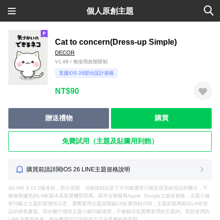
個人原創主題
Cat to concern(Dress-up Simple)
DECOR
V1.89 / 無使用效期限制
支援iOS 26部分設計規格
NT$90
贈送禮物
購買
免費試用（主題及貼圖用到飽）
購買前請詳閱iOS 26 LINE主題規格說明
自LINE 9.12.0版本起，部分頁面、功能按鈕以及下方功能選單只能呈現系統預設的圖示，可
能會根據您的LINE版本及裝置機型而異。因平台開發商Apple, Google之政策規格，主題小舖
所刊載之主題封面僅供示意，實際套用主題並開啟LINE應用程式時，主題封面將顯示LINE預
設的綠色畫面。部分圖片僅供主題小舖刊載使用，不會顯示在實際套用的主題內。若您使用的
LINE非最新版本，部分畫面設計可能與下方示意圖有所不同。