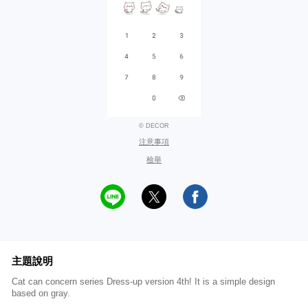
© DECOR
注意事項
檢舉
主題說明
Cat can concern series Dress-up version 4th! It is a simple design
based on gray.