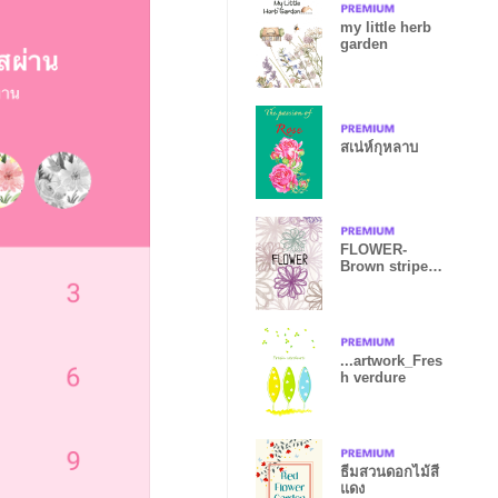
my little herb
garden
สเน่ห์กุหลาบ
FLOWER-
Brown striped-
joc
...artwork_Fres
h verdure
ธีมสวนดอกไม้สี
แดง