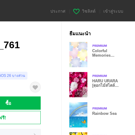
ประกาศ
|
วิชลิสต์
|
เข้าสู่ระบบ
ธีมแนะนำ
s_761
Colorful
Memories
Clover Vol.1
 iOS 26 บางส่วน
HARU URARA
[ดอกไม้สไตล์
ญี่ปุ่น]
ซื้อ
Rainbow Sea
ฟรี!