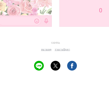
©AHNs
หมายเหตุ
รายงานปัญหา