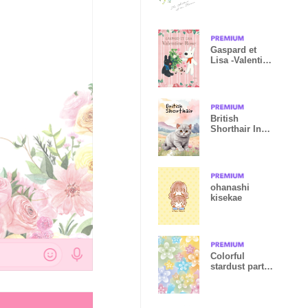
(F)
Gaspard et
Lisa -Valentine
Rose-
British
Shorthair In
Flower Theme
ohanashi
kisekae
Colorful
stardust party
vol.1