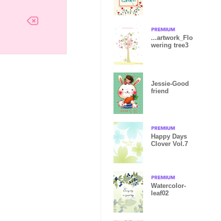
...artwork_Flo
wering tree3
Jessie-Good
friend
Happy Days
Clover Vol.7
Watercolor-
leaf02