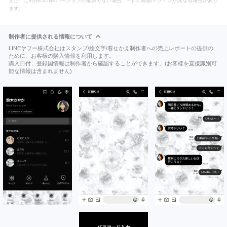
また、ご利用のLINEバージョンが最新でない場合、一部の画面デザインが異なる場合があり
ます。
制作者に提供される情報について
LINEヤフー株式会社はスタンプ/絵文字/着せかえ制作者への売上レポートの提供の
ために、お客様の購入情報を利用します。
購入日付、登録国情報は制作者から確認することができます。(お客様を直接識別可
能な情報は含まれません)