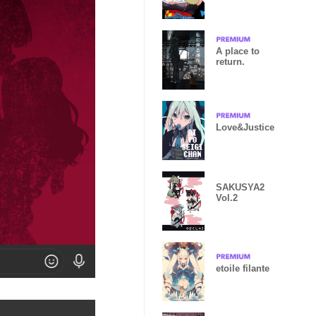
A place to
return.
Love&Justice
SAKUSYA2
Vol.2
etoile filante