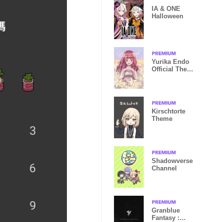
IA & ONE
Halloween
Yurika Endo
Official Theme
[Emotional]
Kirschtorte
Theme
Shadowverse
Channel
Granblue
Fantasy :