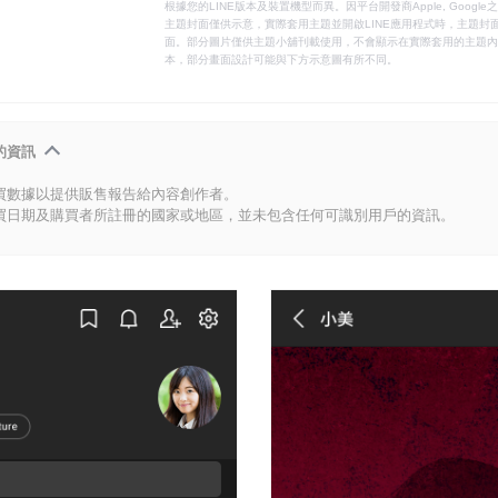
根據您的LINE版本及裝置機型而異。因平台開發商Apple, Goog
主題封面僅供示意，實際套用主題並開啟LINE應用程式時，主題封面
面。部分圖片僅供主題小舖刊載使用，不會顯示在實際套用的主題內。
本，部分畫面設計可能與下方示意圖有所不同。
的資訊
買數據以提供販售報告給內容創作者。
買日期及購買者所註冊的國家或地區，並未包含任何可識別用戶的資訊。