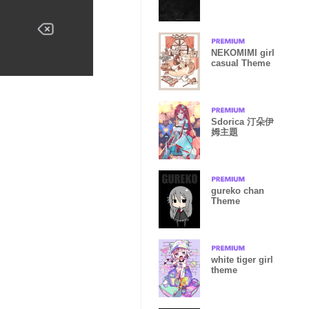
Bahamut from
GBF
NEKOMIMI girl
casual Theme
Sdorica 汀朵伊
姆主題
gureko chan
Theme
white tiger girl
theme