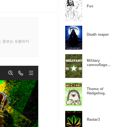
Fox
Death reaper
는 정보는 포함되지
Military
camouflage
ARMY
Theme of
Hedgehog.
Rastar3