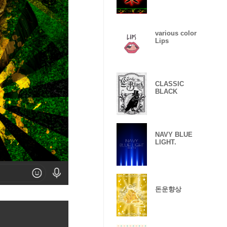
various color
Lips
CLASSIC
BLACK
NAVY BLUE
LIGHT.
돈운향상