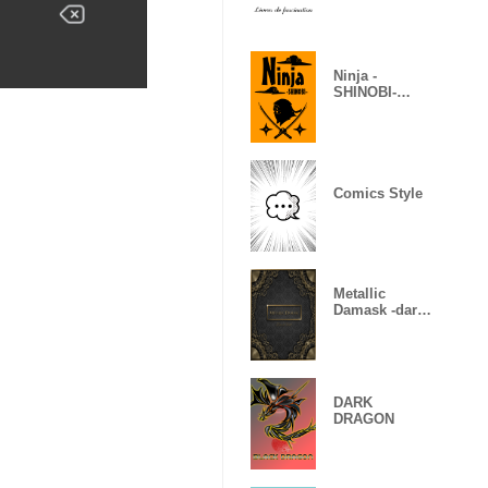
Ninja -
SHINOBI-
(Revised)
Comics Style
Metallic
Damask -dark
gold-
DARK
DRAGON