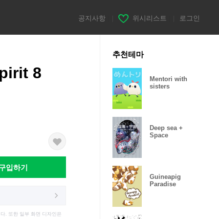
공지사항
|
위시리스트
|
로그인
추천테마
irit 8
Mentori with
sisters
Deep sea +
Space
구입하기
Guineapig
Paradise
다. 또한 일부 화면 디자인은