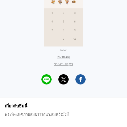
tottor
หมายเหตุ
รายงานปัญหา
เกี่ยวกับธีมนี้
พระพิฆเนศ,รวยสมปรารถนา,สมหวังมั่งมี