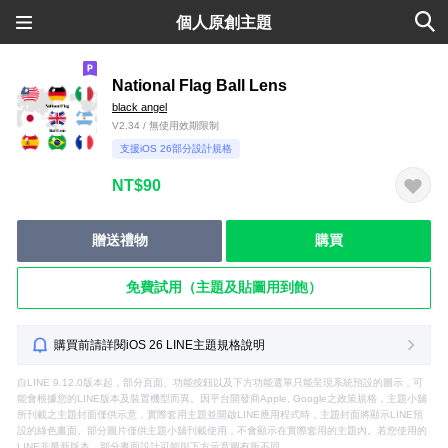
個人原創主題
National Flag Ball Lens
black angel
V2.34 / 無使用效期限制
支援iOS 26部分設計規格
NT$90
贈送禮物
購買
免費試用（主題及貼圖用到飽）
購買前請詳閱iOS 26 LINE主題規格說明
自LINE 9.12.0版本起，部分頁面、功能按鈕以及下方功能選單只能呈現系統預設的圖示，可
能會根據您的LINE版本及裝置機型而異。因平台開發商Apple, Google之政策規格，主題小舖
所刊載之主題封面僅供示意，實際套用主題並開啟LINE應用程式時，主題封面將顯示LINE預
設的綠色畫面。部分圖片僅供主題小舖刊載使用，不會顯示在實際套用的主題內。若您使用的
LINE非最新版本，部分畫面設計可能與下方示意圖有所不同。