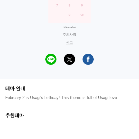
©kanahei
주의사항
신고
테마 안내
February 2 is Usagi's birthday! This theme is full of Usagi love.
추천테마