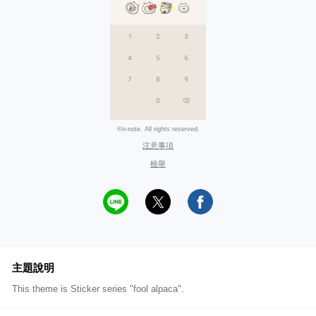
©n-note. All rights reserved.
注意事項
檢舉
主題說明
This theme is Sticker series "fool alpaca".