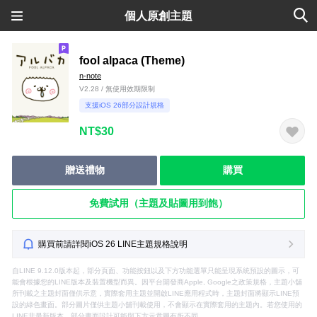
個人原創主題
fool alpaca (Theme)
n-note
V2.28 / 無使用效期限制
支援iOS 26部分設計規格
NT$30
贈送禮物
購買
免費試用（主題及貼圖用到飽）
購買前請詳閱iOS 26 LINE主題規格說明
自LINE 9.12.0版本起，部分頁面、功能按鈕以及下方功能選單只能呈現系統預設的圖示，可
能會根據您的LINE版本及裝置機型而異。因平台開發商Apple, Google之政策規格，主題小舖
所刊載之主題封面僅供示意，實際套用主題並開啟LINE應用程式時，主題封面將顯示LINE預
設的綠色畫面。部分圖片僅供主題小舖刊載使用，不會顯示在實際套用的主題內。若您使用的
LINE非最新版本，部分畫面設計可能與下方示意圖有所不同。