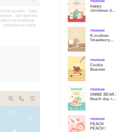
happy
christmas day
只能呈現系統預設的圖示，可能會
:-)
le之政策規格，主題小舖所刊載之
將顯示LINE預設的綠色畫
若您使用的LINE非最新版
K.ocobear
Strawberry
Milk
Cookie
Bearster
ONNIE BEAR :
Beach day =
Best day!
PEACH
PEACH !