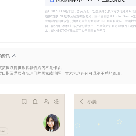
自LINE 9.12.0版本起，部分頁面、功能按鈕以及下方功能選單
根據您的LINE版本及裝置機型而異。因平台開發商Apple, Goog
主題封面僅供示意，實際套用主題並開啟LINE應用程式時，主題封面
面。部分圖片僅供主題小舖刊載使用，不會顯示在實際套用的主題內。
本，部分畫面設計可能與下方示意圖有所不同。
的資訊
買數據以提供販售報告給內容創作者。
買日期及購買者所註冊的國家或地區，並未包含任何可識別用戶的資訊。