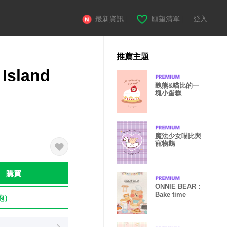
最新資訊
|
願望清單
|
登入
推薦主題
 Island
醜熊&喵比的一
塊小蛋糕
魔法少女喵比與
寵物鵝
購買
ONNIE BEAR :
Bake time
飽）