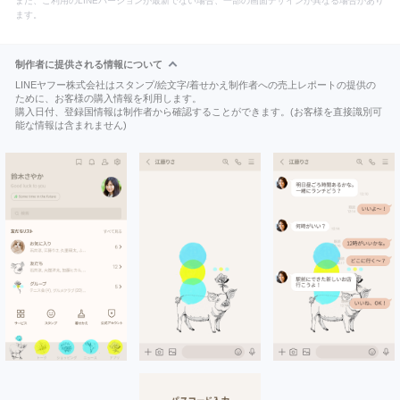
また、ご利用のLINEバージョンが最新でない場合、一部の画面デザインが異なる場合があり
ます。
制作者に提供される情報について
LINEヤフー株式会社はスタンプ/絵文字/着せかえ制作者への売上レポートの提供の
ために、お客様の購入情報を利用します。
購入日付、登録国情報は制作者から確認することができます。(お客様を直接識別可
能な情報は含まれません)