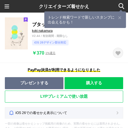
クリエイターズ着せかえ
トレンド検索ワードで新しいスタンプに
出会えるかも！
ブタッパナダイス
koki nakamura
V2.44 / 有効期間 - 期限なし
iOS 26デザイン部分対応
￥370
1%還元
PayPay決済が利用できるようになりました
プレゼントする
購入する
LYPプレミアムで使い放題
iOS 26での着せかえ表示について
一部の画像は着せかえショップ掲載用の画像のため、実際の着せかえには適用されません。