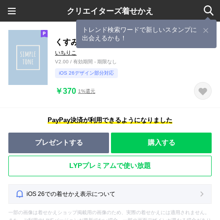
クリエイターズ着せかえ
トレンド検索ワードで新しいスタンプに
出会えるかも！
くすみ ライトブルー
いちりこ
V2.00 / 有効期間 - 期限なし
iOS 26デザイン部分対応
￥370
1%還元
PayPay決済が利用できるようになりました
プレゼントする
購入する
LYPプレミアムで使い放題
iOS 26での着せかえ表示について
一部の画像は着せかえショップ掲載用の画像のため、実際の着せかえには適用されません。