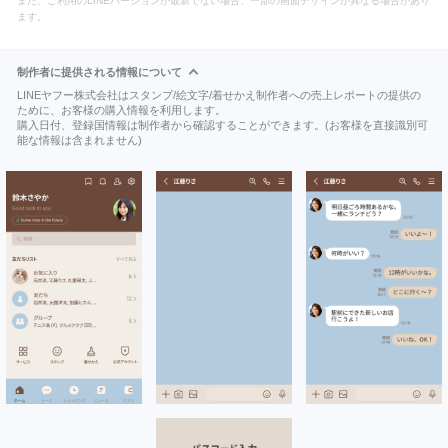
また、ご利用のLINEバージョンが最新でない場合、一部の画面デザインが異なる場合があり
ます。
制作者に提供される情報について
LINEヤフー株式会社はスタンプ/絵文字/着せかえ制作者への売上レポートの提供の
ために、お客様の購入情報を利用します。
購入日付、登録国情報は制作者から確認することができます。(お客様を直接識別可
能な情報は含まれません)