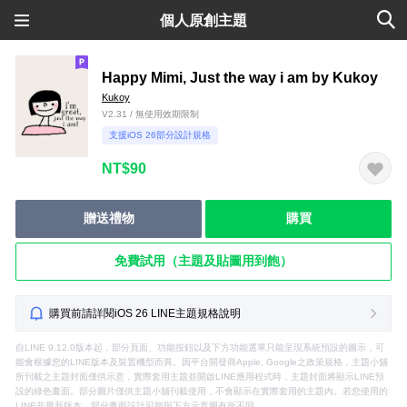
個人原創主題
Happy Mimi, Just the way i am by Kukoy
Kukoy
V2.31 / 無使用效期限制
支援iOS 26部分設計規格
NT$90
贈送禮物
購買
免費試用（主題及貼圖用到飽）
購買前請詳閱iOS 26 LINE主題規格說明
自LINE 9.12.0版本起，部分頁面、功能按鈕以及下方功能選單只能呈現系統預設的圖示，可
能會根據您的LINE版本及裝置機型而異。因平台開發商Apple, Google之政策規格，主題小舖
所刊載之主題封面僅供示意，實際套用主題並開啟LINE應用程式時，主題封面將顯示LINE預
設的綠色畫面。部分圖片僅供主題小舖刊載使用，不會顯示在實際套用的主題內。若您使用的
LINE非最新版本，部分畫面設計可能與下方示意圖有所不同。