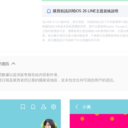
購買前請詳閱iOS 26 LINE主題規格說明
自LINE 9.12.0版本起，部分頁面、功能按鈕以及下方功能選單
根據您的LINE版本及裝置機型而異。因平台開發商Apple, Goog
主題封面僅供示意，實際套用主題並開啟LINE應用程式時，主題封面
面。部分圖片僅供主題小舖刊載使用，不會顯示在實際套用的主題內。
本，部分畫面設計可能與下方示意圖有所不同。
的資訊
買數據以提供販售報告給內容創作者。
買日期及購買者所註冊的國家或地區，並未包含任何可識別用戶的資訊。