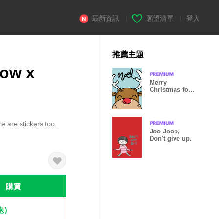
最新資訊
|
願望清單
|
登入
推薦主題
bow x
Merry
Christmas for
you .
 are stickers too.
Joo Joop,
Don't give up.
購買
飽）