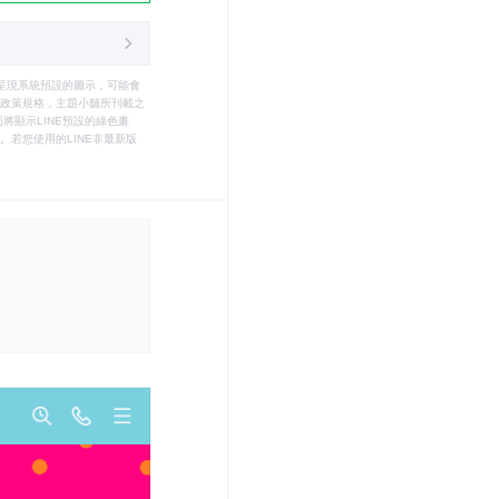
只能呈現系統預設的圖示，可能會
le之政策規格，主題小舖所刊載之
將顯示LINE預設的綠色畫
若您使用的LINE非最新版