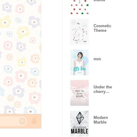
Cosmetic
Theme
non
Under the
cherry
blossoms
ver.0.3
Modern
Marble