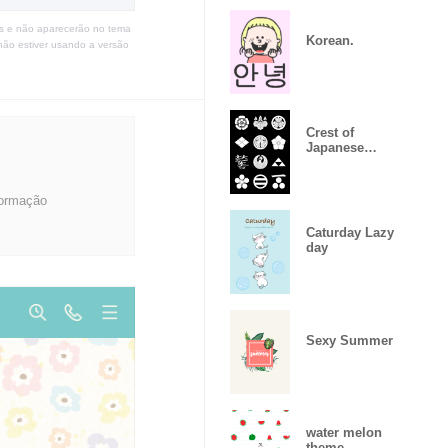
s e não aparecerão no tema
Korean.
não estiver usando a versão
Crest of
Japanese
Military
Commander
formação
Caturday Lazy
day
Sexy Summer
water melon
theme