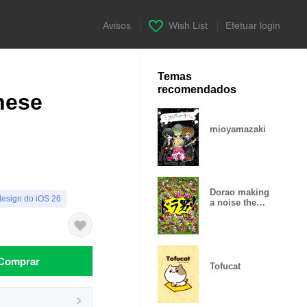
Avisos
|
Wish List
|
Efetuar login
Temas
recomendados
nese
mioyamazaki
Dorao making
design do iOS 26
a noise theme
1
Comprar
Tofucat