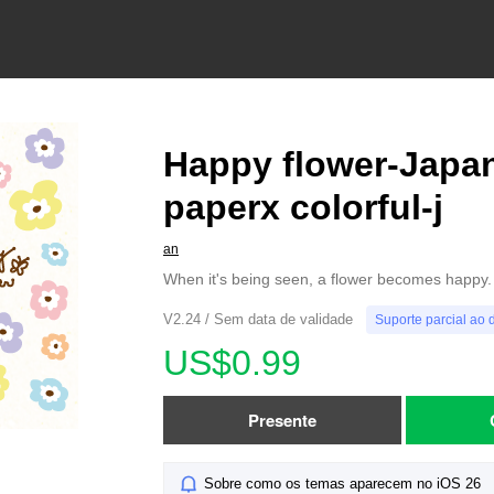
Happy flower-Japa
paperx colorful-j
an
When it's being seen, a flower becomes happy.
V2.24 / Sem data de validade
Suporte parcial ao 
US$0.99
Presente
Sobre como os temas aparecem no iOS 26