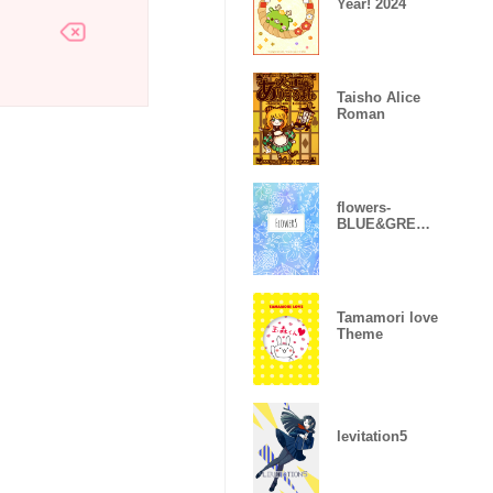
Year! 2024
Taisho Alice
Roman
flowers-
BLUE&GREEN
-
Tamamori love
Theme
levitation5