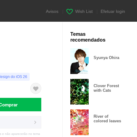
Avisos
|
Wish List
|
Efetuar login
Temas
recomendados
Syunya Ohira
design do iOS 26
Clover Forest
with Cats
Comprar
River of
colored leaves
s e não aparecerão no tema