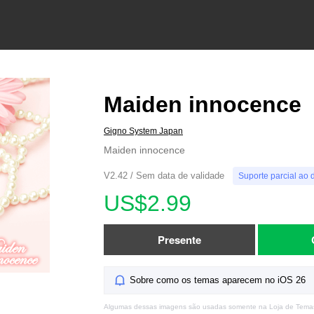
Maiden innocence
Gigno System Japan
Maiden innocence
V2.42 / Sem data de validade
Suporte parcial ao 
US$2.99
Presente
Sobre como os temas aparecem no iOS 26
Algumas dessas imagens são usadas somente na Loja de Tema