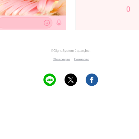
©GignoSystem Japan,Inc.
Observação
Denunciar