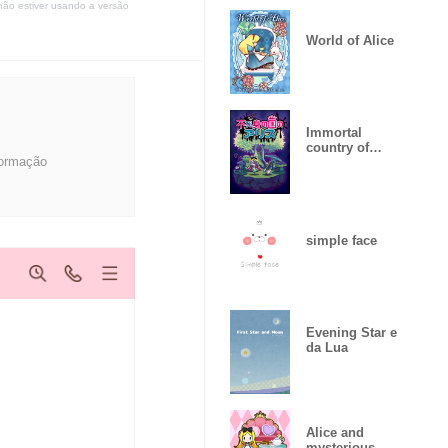
não estiver usando a versão
World of Alice
Immortal
country of
formação
Alice
simple face
Evening Star e
da Lua
Alice and
mysterious