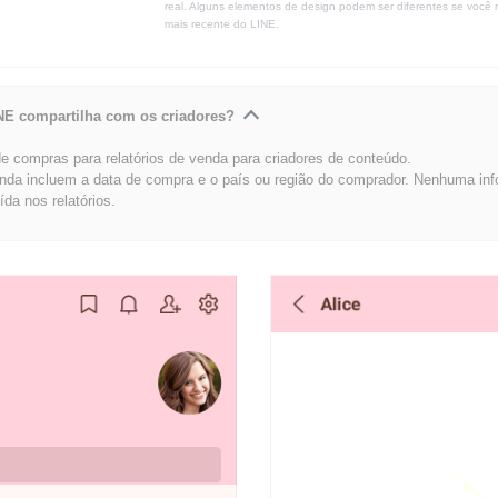
real. Alguns elementos de design podem ser diferentes se você 
mais recente do LINE.
NE compartilha com os criadores?
 compras para relatórios de venda para criadores de conteúdo.
enda incluem a data de compra e o país ou região do comprador. Nenhuma in
uída nos relatórios.