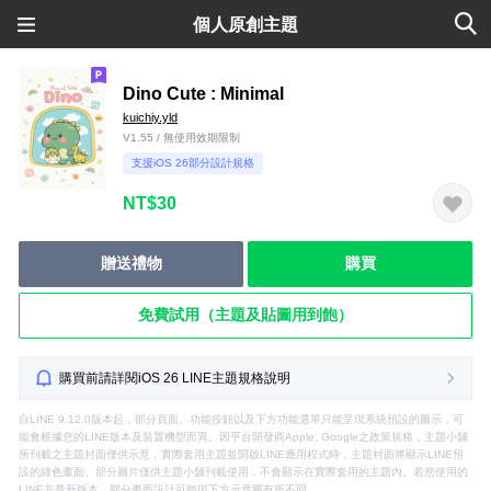
個人原創主題
Dino Cute : Minimal
kuichiy.yld
V1.55 / 無使用效期限制
支援iOS 26部分設計規格
NT$30
贈送禮物
購買
免費試用（主題及貼圖用到飽）
購買前請詳閱iOS 26 LINE主題規格說明
自LINE 9.12.0版本起，部分頁面、功能按鈕以及下方功能選單只能呈現系統預設的圖示，可
能會根據您的LINE版本及裝置機型而異。因平台開發商Apple, Google之政策規格，主題小舖
所刊載之主題封面僅供示意，實際套用主題並開啟LINE應用程式時，主題封面將顯示LINE預
設的綠色畫面。部分圖片僅供主題小舖刊載使用，不會顯示在實際套用的主題內。若您使用的
LINE非最新版本，部分畫面設計可能與下方示意圖有所不同。