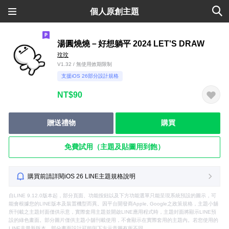
個人原創主題
湯圓燒燒－好想躺平 2024 LET'S DRAW
玟玟
V1.32 / 無使用效期限制
支援iOS 26部分設計規格
NT$90
贈送禮物
購買
免費試用（主題及貼圖用到飽）
購買前請詳閱iOS 26 LINE主題規格說明
自LINE 9.12.0版本起，部分頁面、功能按鈕以及下方功能選單只能呈現系統預設的圖示，可
能會根據您的LINE版本及裝置機型而異。因平台開發商Apple, Google之政策規格，主題小舖
所刊載之主題封面僅供示意，實際套用主題並開啟LINE應用程式時，主題封面將顯示LINE預
設的綠色畫面。部分圖片僅供主題小舖刊載使用，不會顯示在實際套用的主題內。若您使用的
LINE非最新版本，部分畫面設計可能與下方示意圖有所不同。