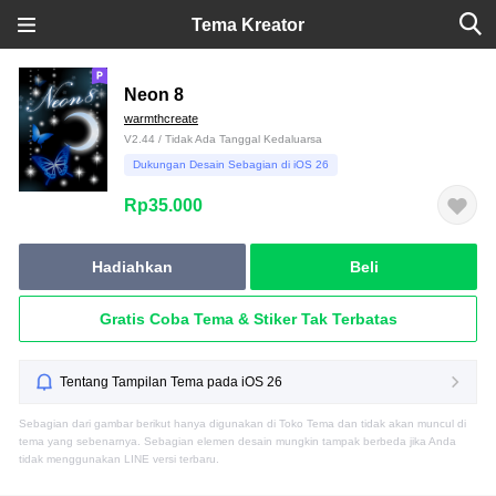
Tema Kreator
Neon 8
warmthcreate
V2.44 / Tidak Ada Tanggal Kedaluarsa
Dukungan Desain Sebagian di iOS 26
Rp35.000
Hadiahkan
Beli
Gratis Coba Tema & Stiker Tak Terbatas
Tentang Tampilan Tema pada iOS 26
Sebagian dari gambar berikut hanya digunakan di Toko Tema dan tidak akan muncul di
tema yang sebenarnya. Sebagian elemen desain mungkin tampak berbeda jika Anda
tidak menggunakan LINE versi terbaru.