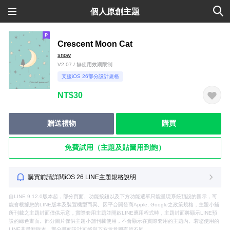
個人原創主題
Crescent Moon Cat
snow
V2.07 / 無使用效期限制
支援iOS 26部分設計規格
NT$30
贈送禮物
購買
免費試用（主題及貼圖用到飽）
購買前請詳閱iOS 26 LINE主題規格說明
自LINE 9.12.0版本起，部分頁面、功能按鈕以及下方功能選單只能呈現系統預設的圖示，可
能會根據您的LINE版本及裝置機型而異。因平台開發商Apple, Google之政策規格，主題小舖
所刊載之主題封面僅供示意，實際套用主題並開啟LINE應用程式時，主題封面將顯示LINE預
設的綠色畫面。部分圖片僅供主題小舖刊載使用，不會顯示在實際套用的主題內。若您使用的
LINE非最新版本，部分畫面設計可能與下方示意圖有所不同。