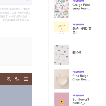
Greige First
snow town
只能呈現系統預設的圖示，可能會
02_2
le之政策規格，主題小舖所刊載之
將顯示LINE預設的綠色畫
若您使用的LINE非最新版
兔子. 櫻花 [黃
色]
貓 041.
Pink Beige
Clear Heart
08_2
Sunflower3
pink03_2