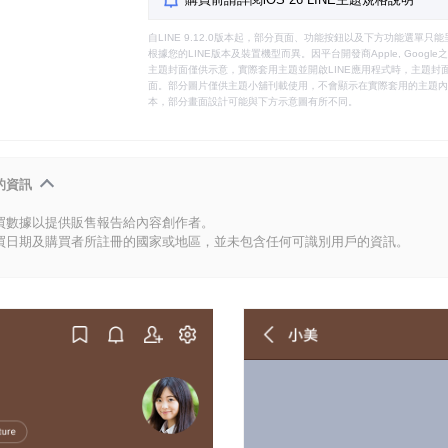
自LINE 9.12.0版本起，部分頁面、功能按鈕以及下方功能選單
根據您的LINE版本及裝置機型而異。因平台開發商Apple, Goog
主題封面僅供示意，實際套用主題並開啟LINE應用程式時，主題封面
面。部分圖片僅供主題小舖刊載使用，不會顯示在實際套用的主題內。
本，部分畫面設計可能與下方示意圖有所不同。
的資訊
買數據以提供販售報告給內容創作者。
買日期及購買者所註冊的國家或地區，並未包含任何可識別用戶的資訊。