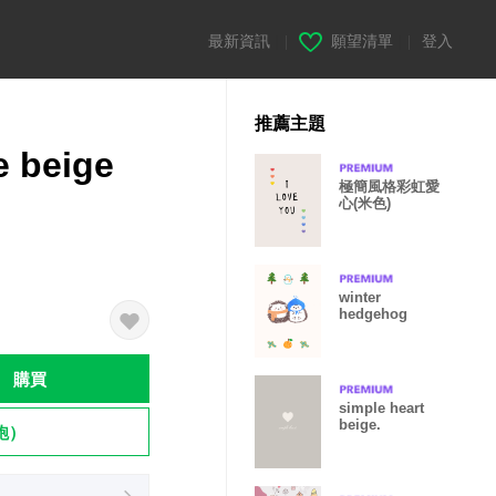
最新資訊
|
願望清單
|
登入
推薦主題
e beige
極簡風格彩虹愛
心(米色)
winter
hedgehog
購買
simple heart
beige.
飽）