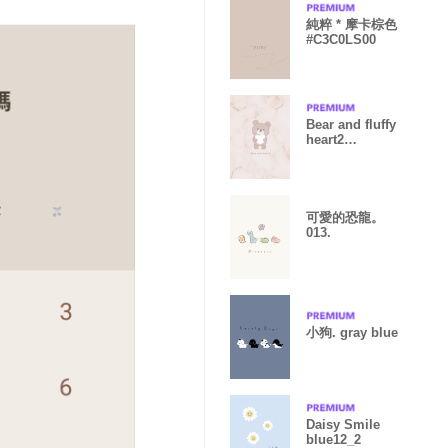
純粹 * 摩卡棕色
#C3C0LS00
Bear and fluffy
heart2
graybeige11_2
可愛的恐龍。
013.
小狗. gray blue
Daisy Smile
blue12_2