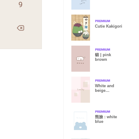
Cutie Kakigori
貓 | pink
brown
White and
beige
square10 from
Japan
熊臉 : white
blue