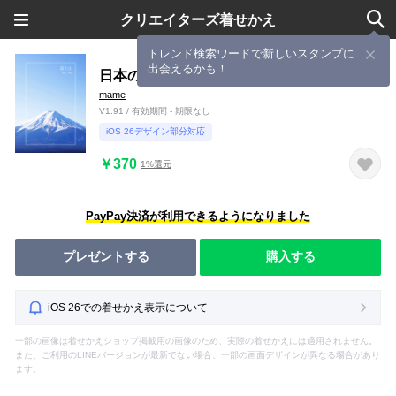
クリエイターズ着せかえ
トレンド検索ワードで新しいスタンプに
出会えるかも！
日本の美しい風景－富士山 3
mame
V1.91 / 有効期間 - 期限なし
iOS 26デザイン部分対応
￥370
1%還元
PayPay決済が利用できるようになりました
プレゼントする
購入する
iOS 26での着せかえ表示について
一部の画像は着せかえショップ掲載用の画像のため、実際の着せかえには適用されません。
また、ご利用のLINEバージョンが最新でない場合、一部の画面デザインが異なる場合があり
ます。