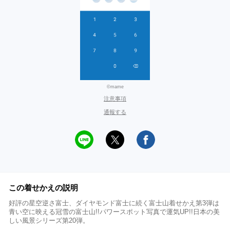
©mame
注意事項
通報する
この着せかえの説明
好評の星空逆さ富士、ダイヤモンド富士に続く富士山着せかえ第3弾は
青い空に映える冠雪の富士山!!パワースポット写真で運気UP!!日本の美
しい風景シリーズ第20弾。