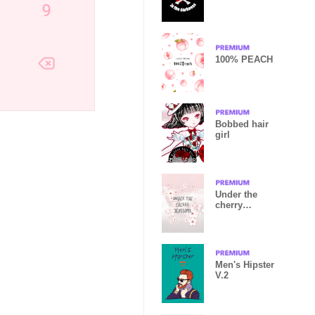
100% PEACH
Bobbed hair
girl
Under the
cherry
blossoms
ver.0.3
Men's Hipster
V.2