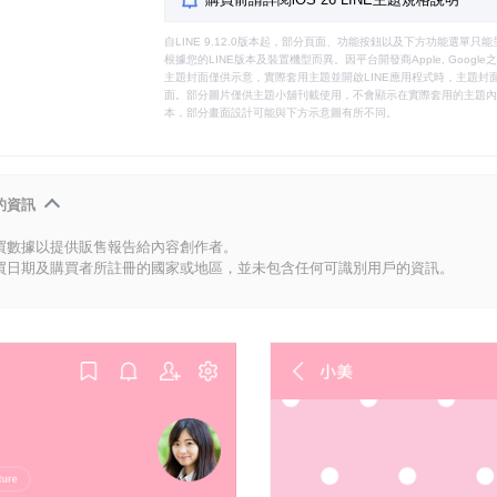
自LINE 9.12.0版本起，部分頁面、功能按鈕以及下方功能選單
根據您的LINE版本及裝置機型而異。因平台開發商Apple, Goog
主題封面僅供示意，實際套用主題並開啟LINE應用程式時，主題封面
面。部分圖片僅供主題小舖刊載使用，不會顯示在實際套用的主題內。
本，部分畫面設計可能與下方示意圖有所不同。
的資訊
買數據以提供販售報告給內容創作者。
買日期及購買者所註冊的國家或地區，並未包含任何可識別用戶的資訊。