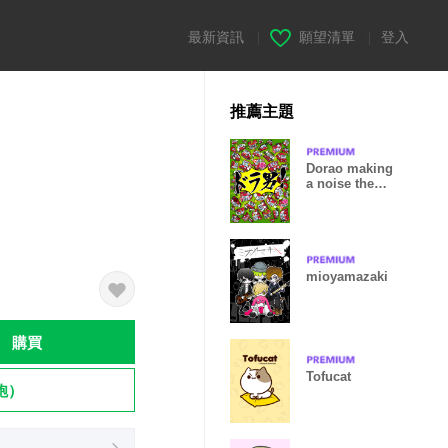
最新資訊
|
願望清單
|
登入
推薦主題
Dorao making
a noise theme
1
mioyamazaki
購買
Tofucat
飽）