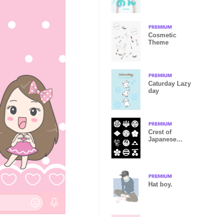
Cosmetic
Theme
Caturday Lazy
day
Crest of
Japanese
Military
Commander
Hat boy.